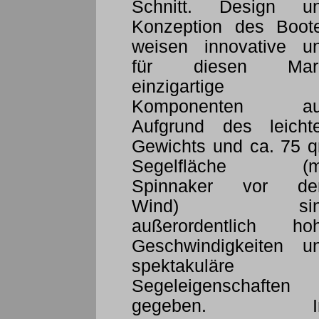
Schnitt. Design u
Konzeption des Boot
weisen innovative u
für diesen Mar
einzigartige
Komponenten au
Aufgrund des leicht
Gewichts und ca. 75 
Segelfläche (m
Spinnaker vor d
Wind) sin
außerordentlich ho
Geschwindigkeiten u
spektakuläre
Segeleigenschaften
gegeben. I