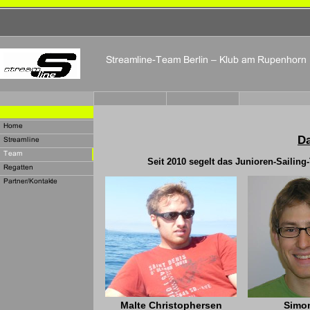
D
Seit 2010 segelt das Junioren-Sailing
Malte Christophersen
Simo