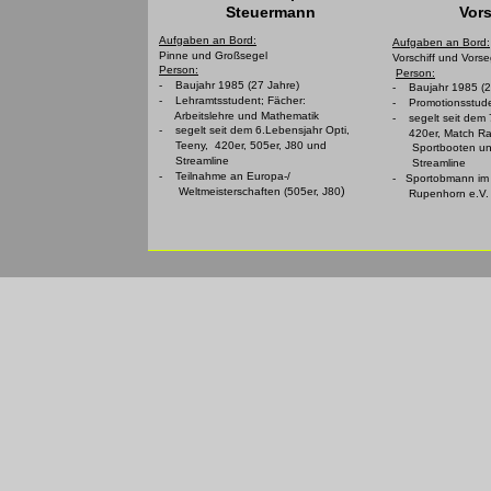
Steuermann
Vors
Aufgaben an Bord:
Aufgaben an Bord:
Pinne und Großsegel
Vorschiff und Vorse
Person:
Person:
- Baujahr 1985 (27 Jahre)
- Baujahr 1985 (2
- Lehramtsstudent; Fächer:
- Promotionsstude
Arbeitslehre und Mathematik
- segelt seit dem 
- segelt seit dem 6.Lebensjahr Opti,
420er, Match Rac
Teeny, 420er, 505er, J80 und
Sportbooten und
Streamline
Streamline
- Teilnahme an Europa-/
- Sportobmann im
)
Weltmeisterschaften (505er, J80
Rupenhorn e.V.